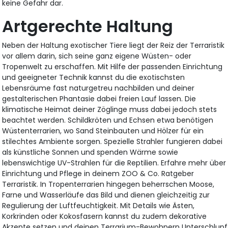
keine Gefahr dar.
Artgerechte Haltung
Neben der Haltung exotischer Tiere liegt der Reiz der Terraristik
vor allem darin, sich seine ganz eigene Wüsten- oder
Tropenwelt zu erschaffen. Mit Hilfe der passenden Einrichtung
und geeigneter Technik kannst du die exotischsten
Lebensräume fast naturgetreu nachbilden und deiner
gestalterischen Phantasie dabei freien Lauf lassen. Die
klimatische Heimat deiner Zöglinge muss dabei jedoch stets
beachtet werden. Schildkröten und Echsen etwa benötigen
Wüstenterrarien, wo Sand Steinbauten und Hölzer für ein
stilechtes Ambiente sorgen. Spezielle Strahler fungieren dabei
als künstliche Sonnen und spenden Wärme sowie
lebenswichtige UV-Strahlen für die Reptilien. Erfahre mehr über
Einrichtung und Pflege in deinem ZOO & Co. Ratgeber
Terraristik. In Tropenterrarien hingegen beherrschen Moose,
Farne und Wasserläufe das Bild und dienen gleichzeitig zur
Regulierung der Luftfeuchtigkeit. Mit Details wie Ästen,
Korkrinden oder Kokosfasern kannst du zudem dekorative
Akzente setzen und deinen Terrarium-Bewohnern Unterschlupf