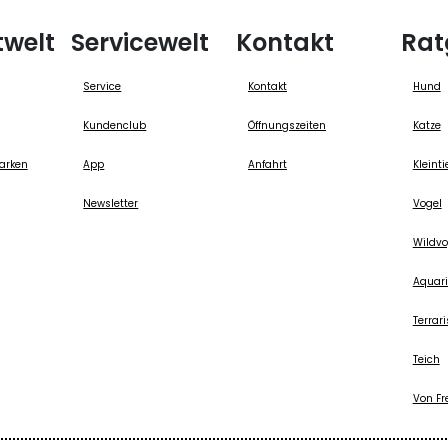
twelt
Servicewelt
Kontakt
Rat
Service
Kontakt
Hund
Kundenclub
Öffnungszeiten
Katze
arken
App
Anfahrt
Kleinti
Newsletter
Vogel
Wildvo
Aquari
Terrari
Teich
Von Fr