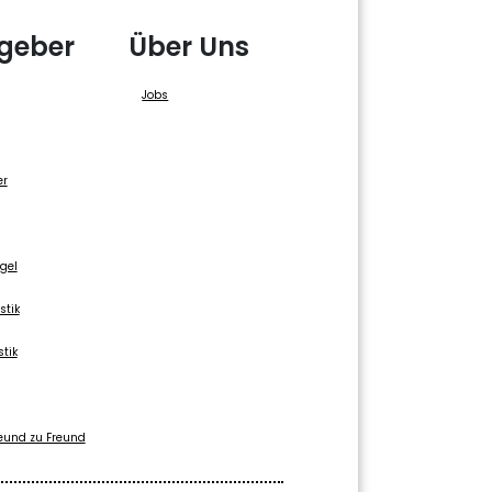
geber
Über Uns
Jobs
er
gel
stik
stik
eund zu Freund